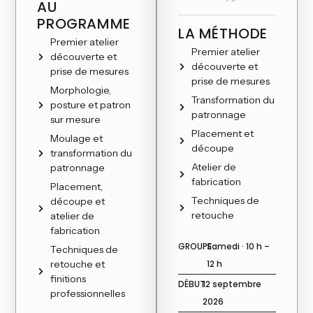
AU
PROGRAMME
LA MÉTHODE
Premier atelier
Premier atelier
découverte et
découverte et
prise de mesures
prise de mesures
Morphologie,
Transformation du
posture et patron
patronnage
sur mesure
Placement et
Moulage et
découpe
transformation du
Atelier de
patronnage
fabrication
Placement,
Techniques de
découpe et
retouche
atelier de
fabrication
GROUPE
Samedi · 10 h –
Techniques de
retouche et
12 h
finitions
DÉBUT
12 septembre
professionnelles
2026