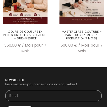
MASTERCLASS COUTURE –
COURS DE COUTURE EN
L’ART DU SUR-MESURE
PETITS GROUPES & INDIVIDUEL
(FORMATION 7 MOIS)
– SUR-MESURE
500.00
€
/ Mois
pour 7
350.00
€
/ Mois
pour 7
Mois
Mois
NEWSLETTER
Inscrivez vous pour recevoir de nos nouvelles !