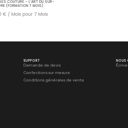
SS COUTURE – L’ART DU SUR-
RE (FORMATION 7 MOIS)
0
€
/ Mois
pour 7 Mois
SUPPORT
NOUS
Demande de devis
Écrive
Confections sur mesure
Conditions générales de vente