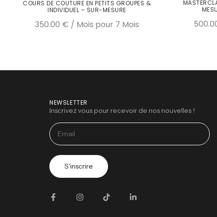
MASTERCLA
COURS DE COUTURE EN PETITS GROUPES &
MESU
INDIVIDUEL – SUR-MESURE
500.0
350.00
€
/ Mois
pour 7 Mois
NEWSLETTER
Inscrivez vous pour recevoir de nos nouvelles !
S'inscrire