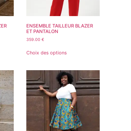
ZER
ENSEMBLE TAILLEUR BLAZER
ET PANTALON
359.00
€
Choix des options