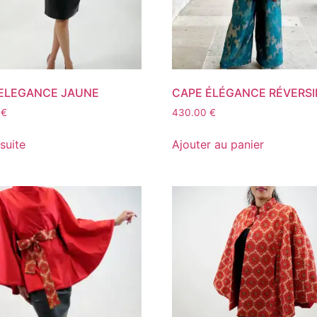
ELEGANCE JAUNE
CAPE ÉLÉGANCE RÉVERSI
0
€
430.00
€
 suite
Ajouter au panier