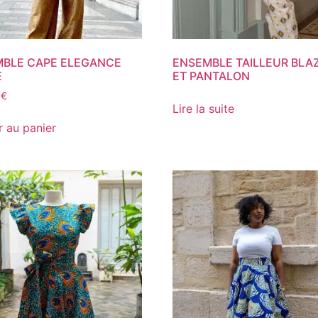
BLE CAPE ELEGANCE
ENSEMBLE TAILLEUR BLA
E
ET PANTALON
0
€
Lire la suite
r au panier