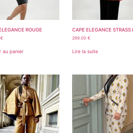
ELEGANCE ROUGE
CAPE ELEGANCE STRASS
0
€
299.00
€
r au panier
Lire la suite