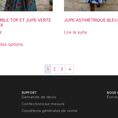
BLE TOP ET JUPE VERTE
JUPE ASYMÉTRIQUE BLEU
AX
Lire la suite
€
des options
1
2
3
→
SUPPORT
NOUS
Demande de devis
Écrive
Confections sur mesure
Conditions générales de vente