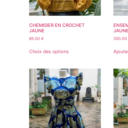
CHEMISIER EN CROCHET
ENSEM
JAUNE
JAUN
85.00
€
350.0
Choix des options
Ajoute