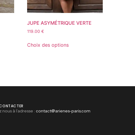
JUPE ASYMÉTRIQUE VERTE
119.00
€
Choix des options
 CONTACTER
z nous à l’adresse :
contact@arienes-paris.com