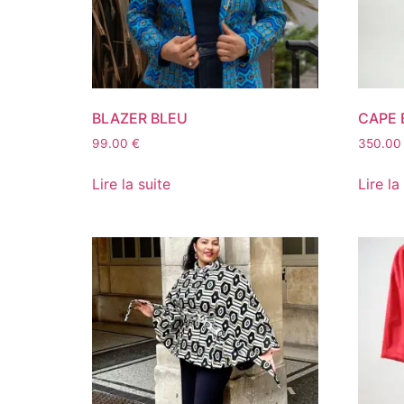
BLAZER BLEU
CAPE 
99.00
€
350.0
Lire la suite
Lire la